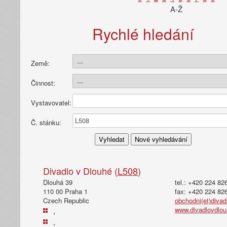
A-Ž
Rychlé hledání
Země:
Činnost:
Vystavovatel:
Č. stánku:
Divadlo v Dlouhé (
L508
)
Dlouhá 39
tel.: +420 224 82
110 00 Praha 1
fax: +420 224 82
Czech Republic
obchodni(et)divad
www.divadlovdlou
,
,