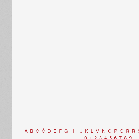
A
B
C
Č
D
E
F
G
H
I
J
K
L
M
N
O
P
Q
R
Ř
0
1
2
3
4
5
6
7
8
9