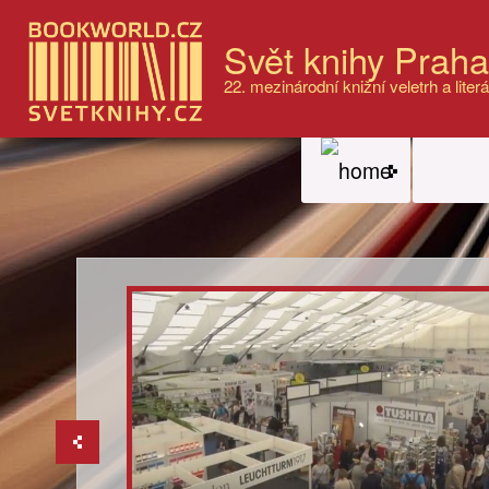
Svět knihy Prah
22. mezinárodní knižní veletrh a literá