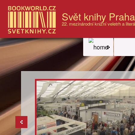
Svět knihy Prah
22. mezinárodní knižní veletrh a literá