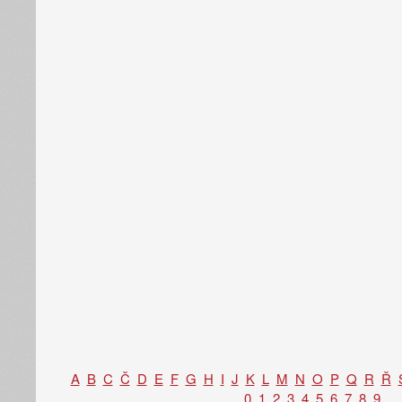
A
B
C
Č
D
E
F
G
H
I
J
K
L
M
N
O
P
Q
R
Ř
0
1
2
3
4
5
6
7
8
9