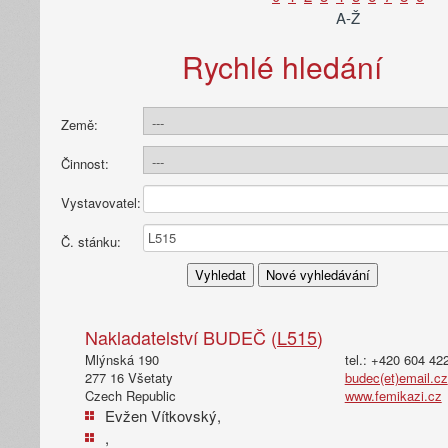
A-Ž
Rychlé hledání
Země:
Činnost:
Vystavovatel:
Č. stánku:
Nakladatelství BUDEČ (
L515
)
Mlýnská 190
tel.: +420 604 42
277 16 Všetaty
budec(et)email.cz
Czech Republic
www.femikazi.cz
Evžen Vítkovský,
,