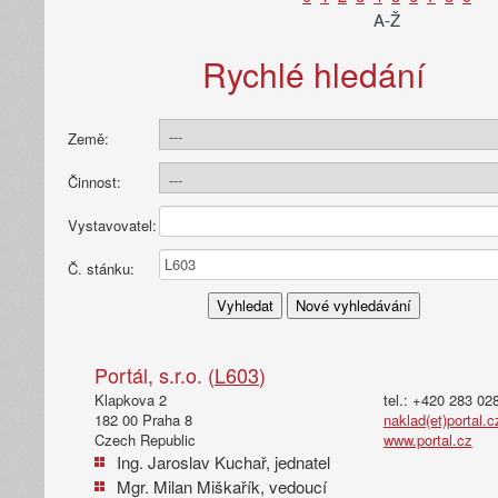
A-Ž
Rychlé hledání
Země:
Činnost:
Vystavovatel:
Č. stánku:
Portál, s.r.o. (
L603
)
Klapkova 2
tel.: +420 283 02
182 00 Praha 8
naklad(et)portal.c
Czech Republic
www.portal.cz
Ing. Jaroslav Kuchař, jednatel
Mgr. Milan Miškařík, vedoucí