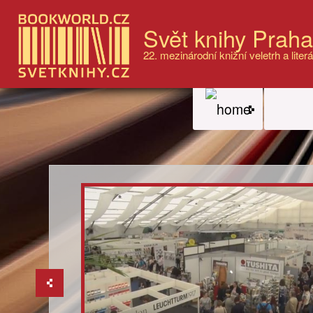
Svět knihy Prah
22. mezinárodní knižní veletrh a literá