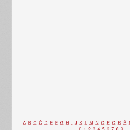
A
B
C
Č
D
E
F
G
H
I
J
K
L
M
N
O
P
Q
R
Ř
0
1
2
3
4
5
6
7
8
9