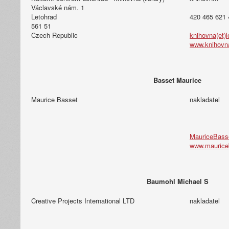
Václavské nám. 1
Letohrad
420 465 621 
561 51
Czech Republic
knihovna(et)l
www.knihovna
Basset Maurice
Maurice Basset
nakladatel
MauriceBasse
www.maurice
Baumohl Michael S
Creative Projects International LTD
nakladatel