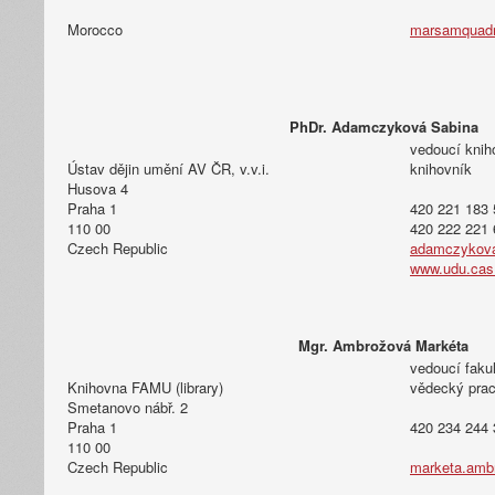
Morocco
marsamquadri
PhDr. Adamczyková Sabina
vedoucí knih
Ústav dějin umění AV ČR, v.v.i.
knihovník
Husova 4
Praha 1
420 221 183 
110 00
420 222 221 
Czech Republic
adamczykova
www.udu.cas
Mgr. Ambrožová Markéta
vedoucí faku
Knihovna FAMU (library)
vědecký pra
Smetanovo nábř. 2
Praha 1
420 234 244 
110 00
Czech Republic
marketa.amb