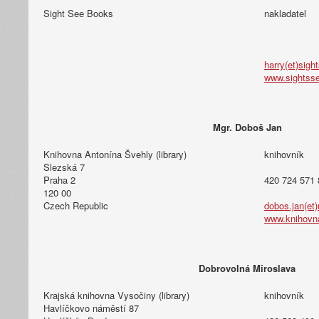
Sight See Books
nakladatel
harry(et)sig
www.sightss
Mgr. Doboš Jan
Knihovna Antonína Švehly (library)
knihovník
Slezská 7
Praha 2
420 724 571 
120 00
Czech Republic
dobos.jan(et)
www.knihovn
Dobrovolná Miroslava
Krajská knihovna Vysočiny (library)
knihovník
Havlíčkovo náměstí 87