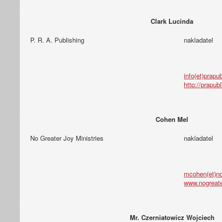
Clark Lucinda
P. R. A. Publishing
nakladatel
info(et)prapu
http://prapub
Cohen Mel
No Greater Joy Ministries
nakladatel
mcohen(et)no
www.nogreate
Mr. Czerniatowicz Wojciech