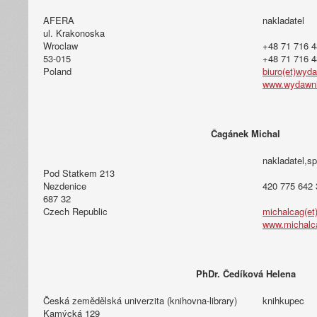
AFERA
nakladatel
ul. Krakonoska
Wroclaw
+48 71 716 4
53-015
+48 71 716 4
Poland
biuro(et)wyd
www.wydawni
Čagánek Michal
nakladatel,sp
Pod Statkem 213
Nezdenice
420 775 642 
687 32
Czech Republic
michalcag(e
www.michalc
PhDr. Čedíková Helena
Česká zemědělská univerzita (knihovna-library)
knihkupec
Kamýcká 129