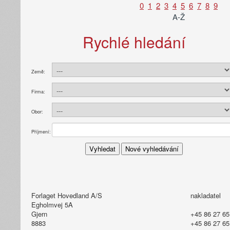
0
1
2
3
4
5
6
7
8
9
A-Ž
Rychlé hledání
Země:
Firma:
Obor:
Příjmení:
Forlaget Hovedland A/S
nakladatel
Egholmvej 5A
Gjern
+45 86 27 65
8883
+45 86 27 65