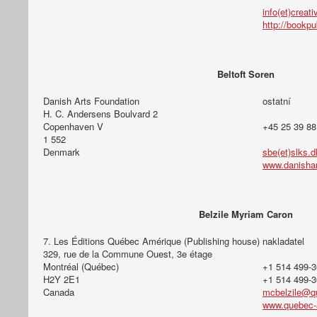
info(et)creati
http://bookpu
Beltoft Soren
Danish Arts Foundation
ostatní
H. C. Andersens Boulvard 2
Copenhaven V
+45 25 39 88
1 552
Denmark
sbe(et)slks.d
www.danishar
Belzile Myriam Caron
7. Les Éditions Québec Amérique (Publishing house)
nakladatel
329, rue de la Commune Ouest, 3e étage
Montréal (Québec)
+1 514 499-
H2Y 2E1
+1 514 499-
Canada
mcbelzile@q
www.quebec-