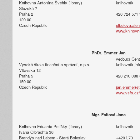
Knihovna Antonína Švehly (library)
knihovník
Slezská 7
Praha 2
420 724 571 
120 00
Czech Republic
elbelova.alen
www.knihovn
PhDr. Emmer Jan
vedoucí Cent
Vysoká škola finanční a správní, o.p.s.
knihovník,in
Vltavská 12
Praha 5
420 210 088 
150 00
Czech Republic
jan.emmer(et
www.vsfs.cz
Mgr. Faltová Jana
Knihovna Eduarda Petišky (library)
knihovník
Ivana Olbrachta 36
Brandýs nad Labem - Stará Boleslav
+420 L73