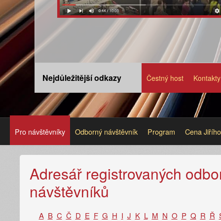
Nejdůležitější odkazy
Čestný host
Kontakty
Pro návštěvníky
Odborný návštěvník
Program
Cena Jiříh
Adresář registrovaných odbo
návštěvníků
A
B
C
Č
D
E
F
G
H
I
J
K
L
M
N
O
P
Q
R
Ř