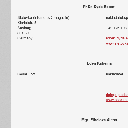
PhDr. Dyda Robert
Sietovka (internetový magazín)
nakladatel,sp
Bleriotstr. 5
Ausburg
+49 176 103 
861 59
Germany
robert.dyda(
www.sietovk
Eden Katreina
Cedar Fort
nakladatel
rigts(et)ceda
www.booksan
Mgr. Elbelová Alena