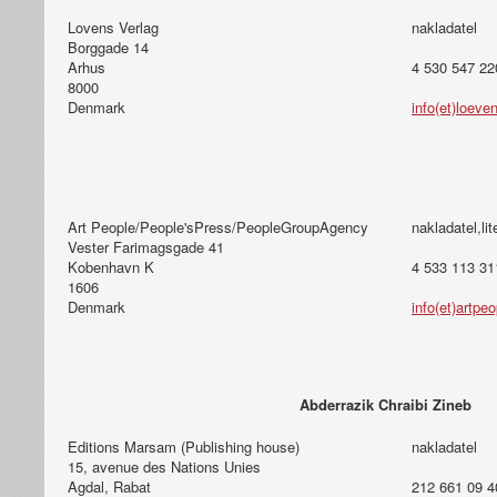
Lovens Verlag
nakladatel
Borggade 14
Arhus
4 530 547 22
8000
Denmark
info(et)loeve
Art People/People'sPress/PeopleGroupAgency
nakladatel,lit
Vester Farimagsgade 41
Kobenhavn K
4 533 113 31
1606
Denmark
info(et)artpe
Abderrazik Chraibi Zineb
Editions Marsam (Publishing house)
nakladatel
15, avenue des Nations Unies
Agdal, Rabat
212 661 09 4