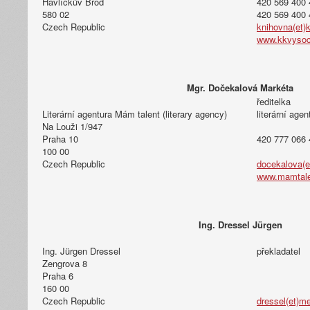
Havlíčkův Brod
420 569 400 
580 02
420 569 400 
Czech Republic
knihovna(et)
www.kkvysoc
Mgr. Dočekalová Markéta
ředitelka
Literární agentura Mám talent (literary agency)
literární age
Na Louži 1/947
Praha 10
420 777 066 
100 00
Czech Republic
docekalova(e
www.mamtale
Ing. Dressel Jürgen
Ing. Jürgen Dressel
překladatel
Zengrova 8
Praha 6
160 00
Czech Republic
dressel(et)