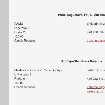
PhDr. Augustová, PH. D. Zuzana
DAMU
překladatel,
Legerova 2
Praha 2
420 776 659 
120 00
Czech Republic
zuzana.augu
Bc. Bajo-Stehlíková Kateřina
Městská knihovna v Praze (library)
ostatní,PR 
U Kaštanu 4
Praha 6
420 222 113 
160 00
Czech Republic
katerina.bajo
www.mlp.cz