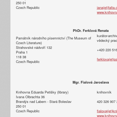
250 01
Czech Republic
jana(et)falta.
www.knihovna
PhDr. Ferklová Renata
kurátor-archi
Památník národního písemnictví (The Museum of
vědecký pra
Czech Literature)
Strahovské nádvoří 132
+420 220 516
Praha 1
118 38
ferklova(et)p
Czech Republic
Mgr. Fialová Jaroslava
Knihovna Eduarda Petišky (library)
knihovník
Ivana Olbrachta 36
Brandýs nad Labem - Stará Boleslav
420 326 907 
250 01
Czech Republic
fialovaj(et)k
www.knihovna