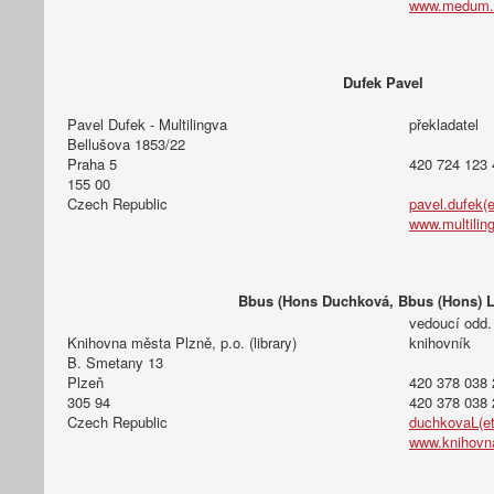
www.medum.
Dufek Pavel
Pavel Dufek - Multilingva
překladatel
Bellušova 1853/22
Praha 5
420 724 123 
155 00
Czech Republic
pavel.dufek(e
www.multilin
Bbus (Hons Duchková, Bbus (Hons) 
vedoucí odd.
Knihovna města Plzně, p.o. (library)
knihovník
B. Smetany 13
Plzeň
420 378 038 
305 94
420 378 038 
Czech Republic
duchkovaL(et
www.knihovn