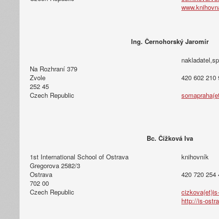
www.knihovn
Ing. Černohorský Jaromír
nakladatel,sp
Na Rozhraní 379
Zvole
420 602 210 
252 45
Czech Republic
somapraha(et
Bc. Čížková Iva
1st International School of Ostrava
knihovník
Gregorova 2582/3
Ostrava
420 720 254 
702 00
Czech Republic
cizkova(et)is
http://is-ostr