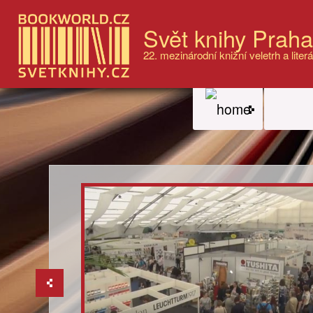
Svět knihy Prah
22. mezinárodní knižní veletrh a literá