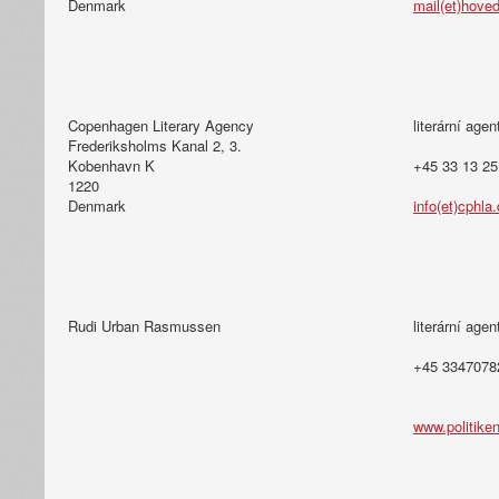
Denmark
mail(et)hove
Copenhagen Literary Agency
literární agen
Frederiksholms Kanal 2, 3.
Kobenhavn K
+45 33 13 25
1220
Denmark
info(et)cphla
Rudi Urban Rasmussen
literární agen
+45 3347078
www.politiken