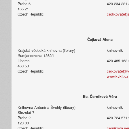
Praha 6
420 234 381 
165 21
Czech Republic
cedikova(et)
Čejková Alena
Krajská vědecká knihovna (library)
knihovník
Rumjancevova 1362/1
Liberec
420 485 163 
460 53
Czech Republic
cejkova(et)kv
www.kvkli.cz
Bc. Černíková Věra
Knihovna Antonína Švehly (library)
knihovník
Slezská 7
Praha 2
420 724 571 
120 00
Czech Republic
cernikova.ver