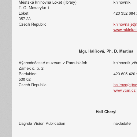
Městská knihovna Loket (library)
knihovník
T. G. Masaryka 1
Loket
420 352 684 
357 33
Czech Republic
knihovna(et)
www.mkloket
Mgr. Halířová, Ph. D. Martina
Východočeské muzeum v Pardubicích
knihovník,vě
Zámek č. p. 2
Pardubice
420 605 420 
530 02
Czech Republic
halirova(et)
www.vcm.cz
Hall Cheryl
Daghda Vision Publication
nakladatel