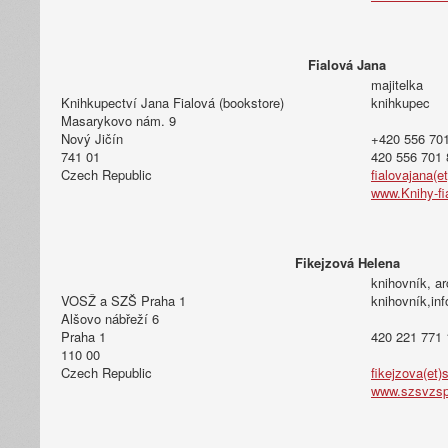
Fialová Jana
majitelka
Knihkupectví Jana Fialová (bookstore)
knihkupec
Masarykovo nám. 9
Nový Jičín
+420 556 701
741 01
420 556 701 
Czech Republic
fialovajana(et
www.Knihy-fi
Fikejzová Helena
knihovník, ar
VOSŽ a SZŠ Praha 1
knihovník,in
Alšovo nábřeží 6
Praha 1
420 221 771 
110 00
Czech Republic
fikejzova(et
www.szsvzsp