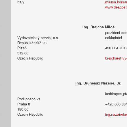
Italy
mluisa.borsarr
www.deagostin
Ing. Brejcha Miloš
prezident sd
Vydavatelský servis, o.s.
nakladatel
Republikánská 28
Plzeň
420 604 731 
312 00
Czech Republic
brejcha(et)v
Ing. Bruneaux Nazaire, Dr.
knihkupec,př
Podlipného 21
Praha 8
+420 606 884
180 00
Czech Republic
ing.nazaireb