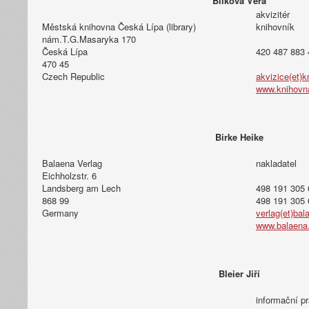
Bílková Věra
akvizitér
Městská knihovna Česká Lípa (library)
knihovník
nám.T.G.Masaryka 170
Česká Lípa
420 487 883 
470 45
Czech Republic
akvizice(et)k
www.knihovna
Birke Heike
Balaena Verlag
nakladatel
Eichholzstr. 6
Landsberg am Lech
498 191 305 
868 99
498 191 305 
Germany
verlag(et)bal
www.balaena
Bleier Jiří
informační p