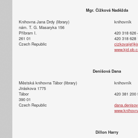
Mgr. Čížková Naděžda
Knihovna Jana Drdy (library)
knihovník
nám. T. G. Masaryka 156
Příbram I.
420 318 626 
261 01
420 318 628 
Czech Republic
cizkova(et)kj
www.kjd.pb.c
Denišová Dana
Městská knihovna Tábor (library)
knihovník
Jiráskova 1775
Tábor
420 381 200 
390 01
Czech Republic
dana.denisov
www.knihovna
Dillon Harry