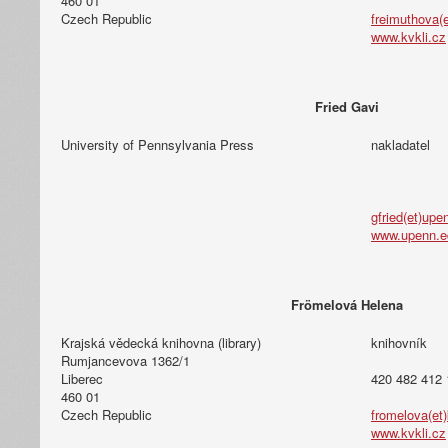
460 01
Czech Republic
freimuthova(e
www.kvkli.cz
Fried Gavi
University of Pennsylvania Press
nakladatel
gfried(et)upe
www.upenn.e
Frömelová Helena
Krajská vědecká knihovna (library)
knihovník
Rumjancevova 1362/1
Liberec
420 482 412 
460 01
Czech Republic
fromelova(et)
www.kvkli.cz