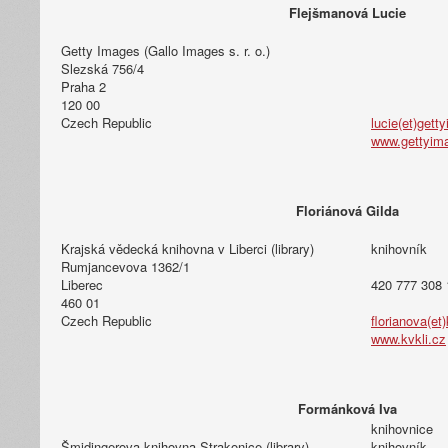
Flejšmanová Lucie
Getty Images (Gallo Images s. r. o.)
Slezská 756/4
Praha 2
120 00
Czech Republic
lucie(et)gett
www.gettyim
Floriánová Gilda
Krajská vědecká knihovna v Liberci (library)
knihovník
Rumjancevova 1362/1
Liberec
420 777 308 
460 01
Czech Republic
florianova(et)
www.kvkli.cz
Formánková Iva
knihovnice
Šmidingerova knihovna Strakonice (library)
knihovník