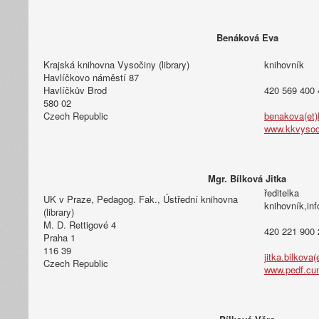
Benáková Eva
Krajská knihovna Vysočiny (library)
knihovník
Havlíčkovo náměstí 87
Havlíčkův Brod
420 569 400 
580 02
Czech Republic
benakova(et)
www.kkvysoc
Mgr. Bílková Jitka
ředitelka
UK v Praze, Pedagog. Fak., Ústřední knihovna
knihovník,in
(library)
M. D. Rettigové 4
420 221 900 
Praha 1
116 39
jitka.bilkova(
Czech Republic
www.pedf.cun