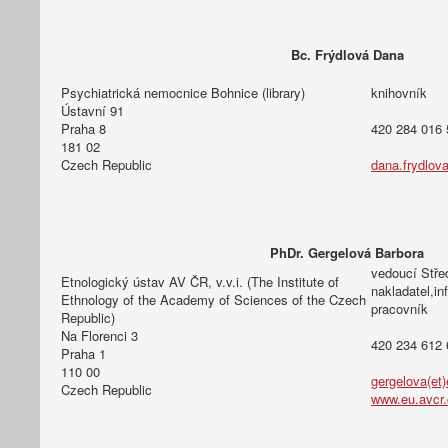
Bc. Frýdlová Dana
Psychiatrická nemocnice Bohnice (library)
knihovník
Ústavní 91
Praha 8
420 284 016 
181 02
Czech Republic
dana.frydlov
PhDr. Gergelová Barbora
vedoucí Stře
Etnologický ústav AV ČR, v.v.i. (The Institute of
nakladatel,i
Ethnology of the Academy of Sciences of the Czech
pracovník
Republic)
Na Florenci 3
420 234 612 
Praha 1
110 00
gergelova(et
Czech Republic
www.eu.avcr