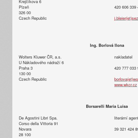
Krejčíkova 6
Plzeň
420 606 339 
326 00
Czech Republic
j.bleier(et)s
Ing. Borlová Ilona
Wolters Kluwer ČR, a.s.
nakladatel
U Nákladového nádraží 6
Praha 3
420 777 033 
130 00
Czech Republic
borlova(et)wo
www.wkcr.cz
Borsarelli Maria Luisa
De Agostini Libri Spa.
literární agen
Corso della Vittoria 91
Novara
39 321 424 8
28 100