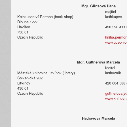
Mgr. Glinzová Hana
majitel
Knihkupectví Permon (book shop)
knihkupec
Dlouhá 1227
Havířov
420 596 411 
736 01
Czech Republic
kniha.permo
www.ucebnice
Mgr. Güttnerová Marcela
ředitel
Městská knihovna Litvínov (library)
knihovník
Soikenická 982
Litvínov
420 604 588 
436 01
Czech Republic
guttnerova(et
www.knihovna
Hadravová Marcela