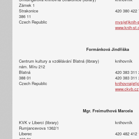
Zámek 1
Strakonice
420 380 422 
386 11
Czech Republic
mvs(et)knih-
www.knih-st.
Formánková Jindřiška
Centrum kultury a vzdělávání Blatná (library)
knihovník
nám. Míru 212
Blatná
420 383 311 
388 01
420 383 311 
Czech Republic
knihovna(et)
www.ckvb.cz
Mgr. Freimuthová Marcela
KVK v Liberci (library)
knihovník
Rumjancevova 1362/1
Liberec
420 482 412 