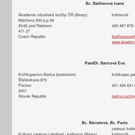
Bc. Baliharová Ivana
Akademie vězeňské služby ČR (library)
knihovník
Máchova 200 p.p.58
Stráž pod Ralskem
420 487 878 
471 27
Czech Republic
ibaliharova(e
www.akademi
PaedDr. Baricová Eva
Kníhkupectvo Barica (bookstore)
knihkupec,p
Štefánikova 870
Púchov
421 424 631 
2001
Slovak Republic
barica.pucho
Bc. Bárnetová, Bc. Pavla
vedoucí knih
Kulturní centrum Letohrad - knihovna (library)
knihovník