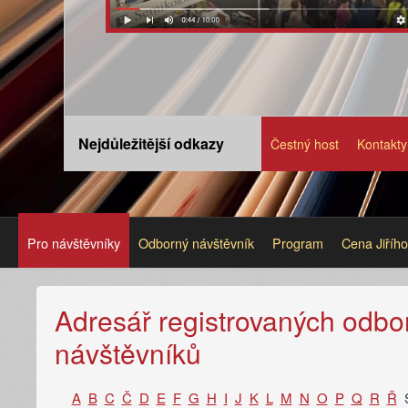
Nejdůležitější odkazy
Čestný host
Kontakty
Pro návštěvníky
Odborný návštěvník
Program
Cena Jiříh
Adresář registrovaných odbo
návštěvníků
A
B
C
Č
D
E
F
G
H
I
J
K
L
M
N
O
P
Q
R
Ř