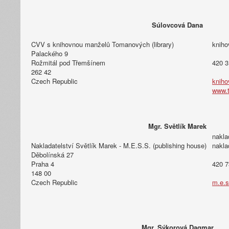
Súlovcová Dana
CVV s knihovnou manželů Tomanových (library)
kniho
Palackého 9
Rožmitál pod Třemšínem
420 3
262 42
Czech Republic
kniho
www.t
Mgr. Světlík Marek
nakla
Nakladatelství Světlík Marek - M.E.S.S. (publishing house)
nakla
Děbolínská 27
Praha 4
420 7
148 00
Czech Republic
m.e.s
Mgr. Sýkorová Dagmar