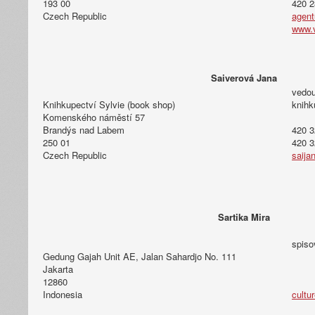
193 00
420 2
Czech Republic
agent
www.v
Saiverová Jana
vedou
Knihkupectví Sylvie (book shop)
knihk
Komenského náměstí 57
Brandýs nad Labem
420 3
250 01
420 3
Czech Republic
saija
Sartika Mira
spiso
Gedung Gajah Unit AE, Jalan Sahardjo No. 111
Jakarta
12860
Indonesia
cultu