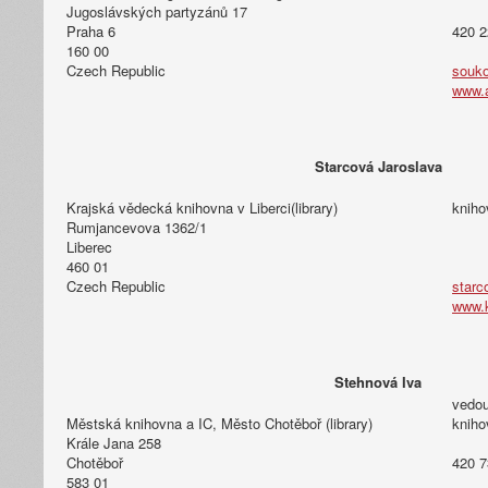
Jugoslávských partyzánů 17
Praha 6
420 2
160 00
Czech Republic
souko
www.
Starcová Jaroslava
Krajská vědecká knihovna v Liberci(library)
kniho
Rumjancevova 1362/1
Liberec
460 01
Czech Republic
starc
www.k
Stehnová Iva
vedou
Městská knihovna a IC, Město Chotěboř (library)
kniho
Krále Jana 258
Chotěboř
420 7
583 01