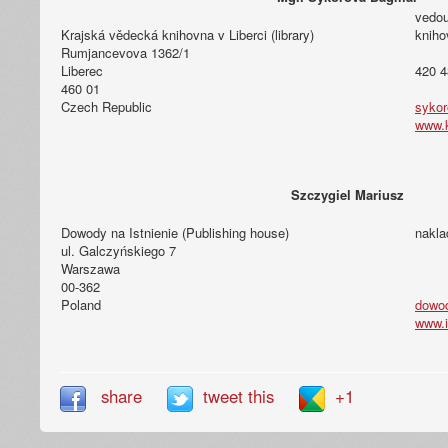
vedou
Krajská vědecká knihovna v Liberci (library)
kniho
Rumjancevova 1362/1
Liberec
420 4
460 01
Czech Republic
sykor
www.k
Szczygiel Mariusz
Dowody na Istnienie (Publishing house)
nakla
ul. Galczyńskiego 7
Warszawa
00-362
Poland
dowod
www.i
share
tweet this
+1