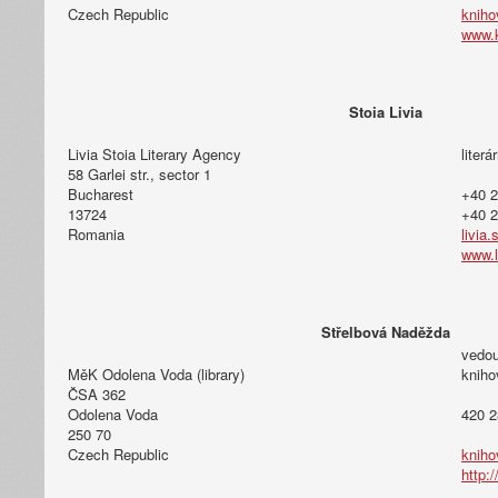
Czech Republic
kniho
www.k
Stoia Livia
Livia Stoia Literary Agency
literá
58 Garlei str., sector 1
Bucharest
+40 2
13724
+40 2
Romania
livia.
www.l
Střelbová Naděžda
vedou
MěK Odolena Voda (library)
kniho
ČSA 362
Odolena Voda
420 2
250 70
Czech Republic
kniho
http: