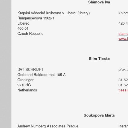
Slámová Iva
Krajská vědecká knihovna v Liberci (library)
kniho
Rumjancevova 1362/1
Liberec
420 4
460 01
Czech Republic
slamo
www.k
Slim Tieske
DAT SCHRIJFT
překl
Gerbrand Bakkerstraat 105-A
Groningen
31 62
9713HG
31 62
Netherlands
tiess
Soukopová Marta
Andrew Nurnberg Associates Prague
literá