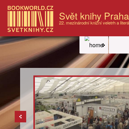
Svět knihy Prah
22. mezinárodní knižní veletrh a literá