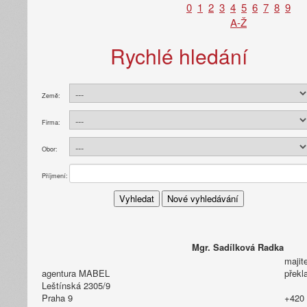
0
1
2
3
4
5
6
7
8
9
A-Ž
Rychlé hledání
Země:
Firma:
Obor:
Příjmení:
Mgr. Sadílková Radka
majit
agentura MABEL
překl
Leštínská 2305/9
Praha 9
+420 