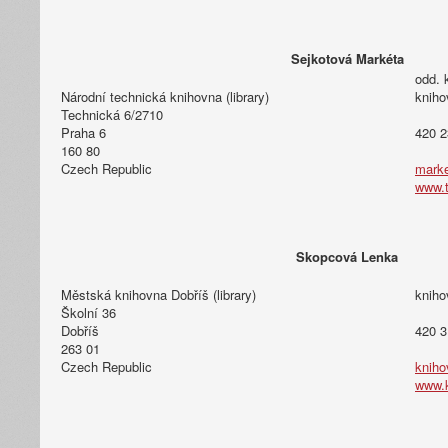
Sejkotová Markéta
odd. 
Národní technická knihovna (library)
kniho
Technická 6/2710
Praha 6
420 2
160 80
Czech Republic
marke
www.t
Skopcová Lenka
Městská knihovna Dobříš (library)
kniho
Školní 36
Dobříš
420 3
263 01
Czech Republic
kniho
www.k