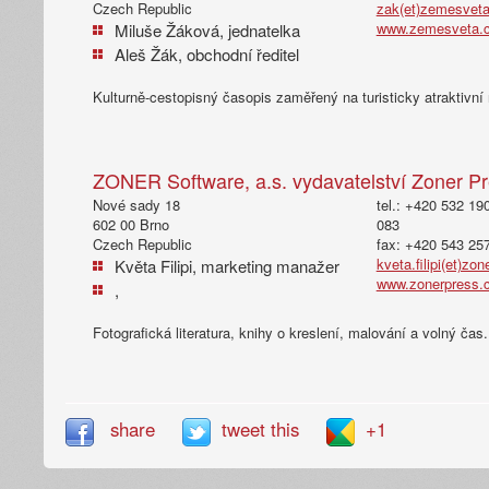
Czech Republic
zak(et)zemesveta
www.zemesveta.
Miluše Žáková, jednatelka
Aleš Žák, obchodní ředitel
Kulturně-cestopisný časopis zaměřený na turisticky atraktivní 
ZONER Software, a.s. vydavatelství Zoner Pr
Nové sady 18
tel.: +420 532 19
602 00 Brno
083
Czech Republic
fax: +420 543 25
kveta.filipi(et)zon
Květa Filipi, marketing manažer
www.zonerpress.
,
Fotografická literatura, knihy o kreslení, malování a volný čas.
share
tweet this
+1