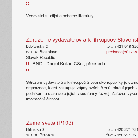
,
Vydavatel studijní a odborné literatury.
Združenie vydavateľov a kníhkupcov Slovensk
Ľubľanská 2
tel.: +421 918 32
831 02 Bratislava
predseda(et)zvks.
Slovak Republic
RNDr. Daniel Kollár, CSc., předseda
,
Sdružení vydavatelů a knihkupců Slovenské republiky je samo
organizace, která zastupuje zájmy svých členů, chrání jejich
podnikání a stará se o jejich všestranný rozvoj. Zároveň vyk
informační činnost.
Země světa (
P103
)
Brtnická 3
tel.: +420 271 72
101 00 Praha 10
fax: +420 271 72