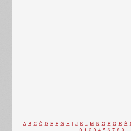
A
B
C
Č
D
E
F
G
H
I
J
K
L
M
N
O
P
Q
R
Ř
0
1
2
3
4
5
6
7
8
9