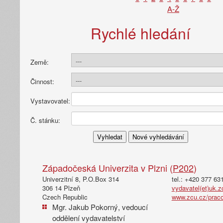
A-Ž
Rychlé hledání
Země:
Činnost:
Vystavovatel:
Č. stánku:
Západočeská Univerzita v Plzni (
P202
)
Univerzitní 8, P.O.Box 314
tel.: +420 377 63
306 14 Plzeň
vydavatel(et)uk.z
Czech Republic
www.zcu.cz/praco
Mgr. Jakub Pokorný, vedoucí
oddělení vydavatelství