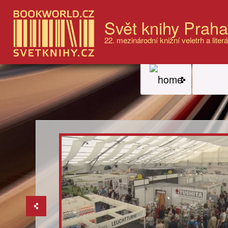
Svět knihy Prah
22. mezinárodní knižní veletrh a literá