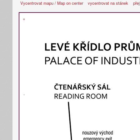
Vycentrovat mapu / Map on center
vycentrovat na stánek
pře
+
-