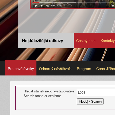
Nejdůležitější odkazy
Čestný host
Kontakty
Pro návštěvníky
Odborný návštěvník
Program
Cena Jiříh
Hledat stánek nebo vystavovatele
Search stand or exhibitor