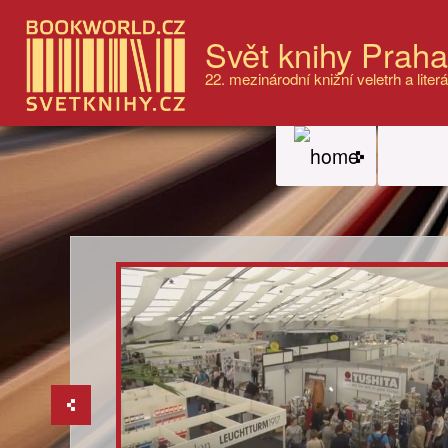
Svět knihy Prah
22. mezinárodní knižní veletrh a literá