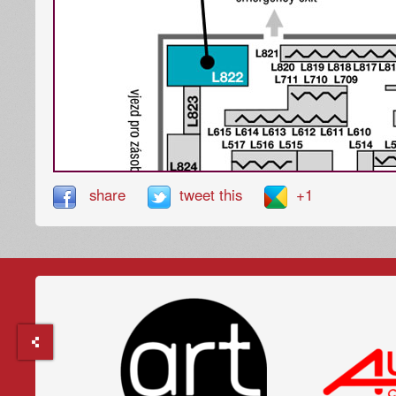
share
tweet this
+1