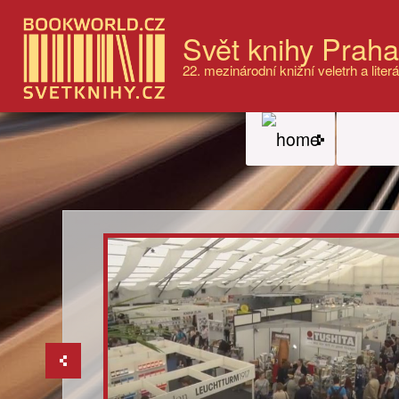
Svět knihy Prah
22. mezinárodní knižní veletrh a literá