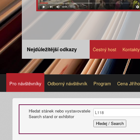
Nejdůležitější odkazy
Čestný host
Kontakty
Pro návštěvníky
Odborný návštěvník
Program
Cena Jiříh
Hledat stánek nebo vystavovatele
Search stand or exhibitor