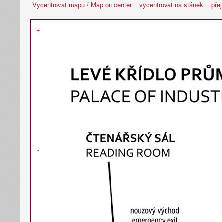
Vycentrovat mapu / Map on center
vycentrovat na stánek
pře
+
-