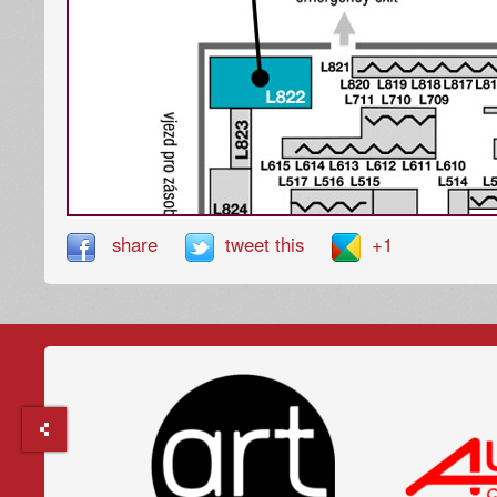
share
tweet this
+1