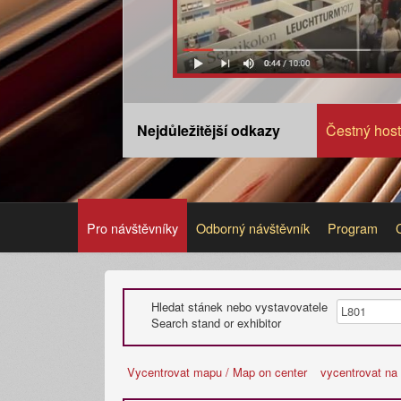
Nejdůležitější odkazy
Čestný host
Pro návštěvníky
Odborný návštěvník
Program
Hledat stánek nebo vystavovatele
Search stand or exhibitor
Vycentrovat mapu / Map on center
vycentrovat na