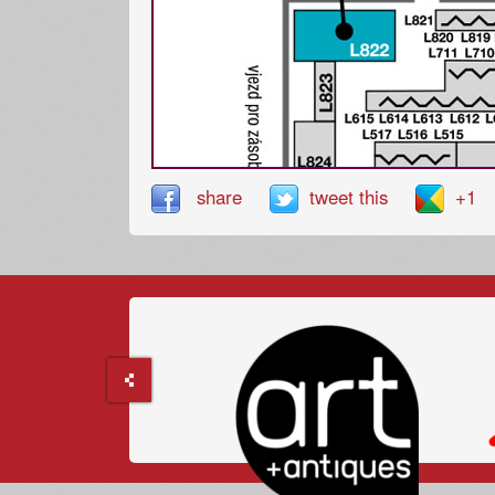
share
tweet this
+1