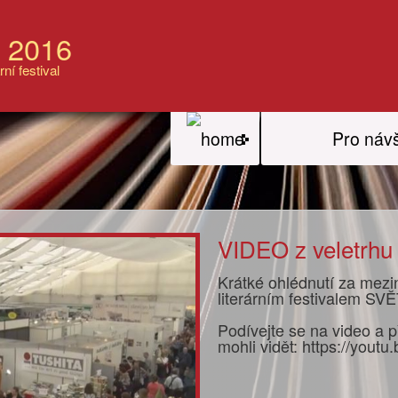
a 2016
rní festival
Pro náv
VIDEO z veletrhu
Krátké ohlédnutí za mez
literárním festivalem 
Podívejte se na video a p
mohli vidět: https://you