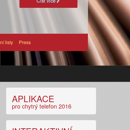
Číst více
ní listy
Press
APLIKACE
pro chytrý telefon 2016