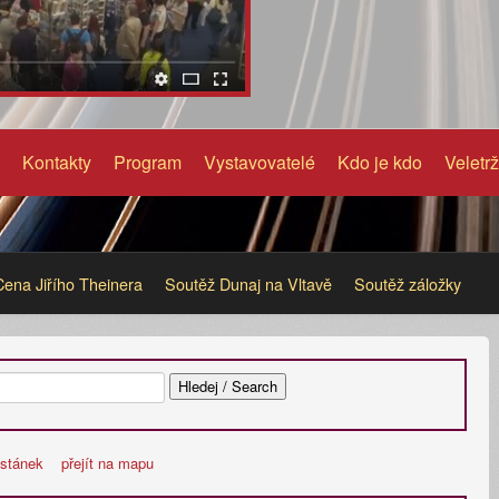
Kontakty
Program
Vystavovatelé
Kdo je kdo
Veletrž
Cena Jiřího Theinera
Soutěž Dunaj na Vltavě
Soutěž záložky
 stánek
přejít na mapu