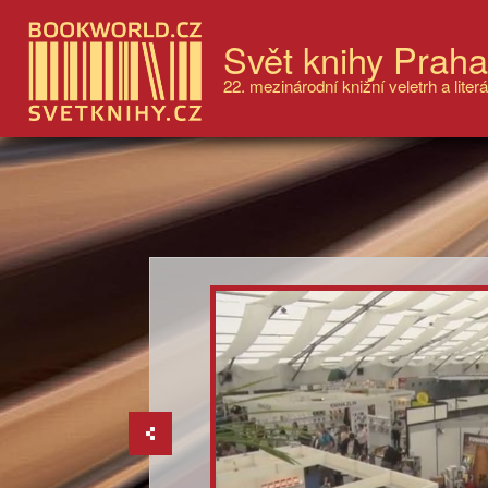
Svět knihy Prah
22. mezinárodní knižní veletrh a literá