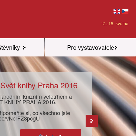
12.-15. května
štěvníky
Pro vystavovatele
 Svět knihy Praha 2016
inárodním knižním veletrhem a
SVĚT KNIHY PRAHA 2016.
řipomeňte si, co všechno jste
tu.be/vNcrFZ8pcgU