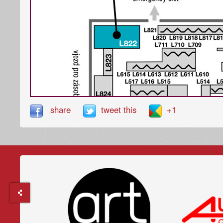
share
tweet this
+1