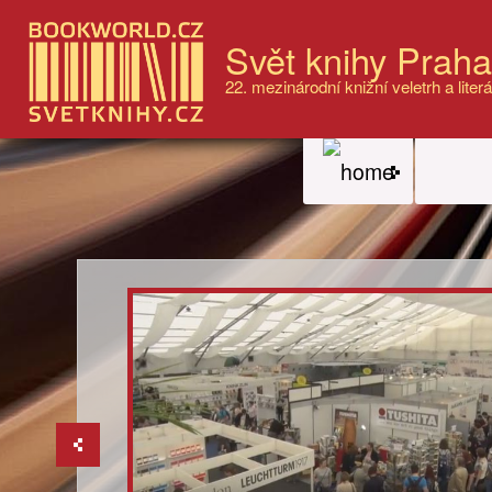
Svět knihy Prah
22. mezinárodní knižní veletrh a literá