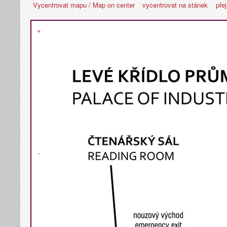
Vycentrovat mapu / Map on center
vycentrovat na stánek
pře
+
-